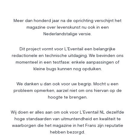
Société
Immobilier
Économie & Finances
Annonces
Meer dan honderd jaar na de oprichting verschijnt het
magazine over levenskunst nu ook in een
Entrepreneuriat
Articles
Nederlandstalige versie.
Vie Associative
Dit project vormt voor L'Eventail een belangrijke
Gotha
redactionele en technische uitdaging. We bevinden ons
Chroniques royales
momenteel in een testfase: enkele aanpassingen of
Vie mondaine
kleine bugs kunnen nog opduiken.
Nos Rencontres
Abonnement
We danken u dan ook voor uw begrip. Mocht u een
probleem opmerken, aarzel niet om ons hiervan op de
Agenda
À propos
hoogte te brengen.
Bonnes adresses
Contact
Magazine
Wedstrijd
Wij doen er alles aan om ook voor L'Eventail NL dezelfde
hoge standaarden van uitmuntendheid en kwaliteit te
Annonceurs
waarborgen die het magazine in het Frans zijn reputatie
hebben bezorgd.