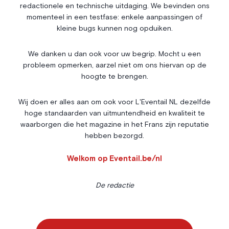
redactionele en technische uitdaging. We bevinden ons
Chroniques royales
momenteel in een testfase: enkele aanpassingen of
Vie mondaine
kleine bugs kunnen nog opduiken.
Nos Rencontres
Abonnement
We danken u dan ook voor uw begrip. Mocht u een
probleem opmerken, aarzel niet om ons hiervan op de
Agenda
À propos
hoogte te brengen.
Bonnes adresses
Contact
Magazine
Wedstrijd
Wij doen er alles aan om ook voor L'Eventail NL dezelfde
hoge standaarden van uitmuntendheid en kwaliteit te
Annonceurs
waarborgen die het magazine in het Frans zijn reputatie
hebben bezorgd.
Instagram
Facebook
Cookies
Welkom op Eventail.be/nl
Privacybeleid
Algemene voorwaarden
De redactie
L’Eventail gebruikt cookies om uw surfervaring te verbeteren. Voor
sommige daarvan is uw toestemming vereist. U kunt uw
Cookiebeheer
voorkeuren instellen via de onderstaande knop.