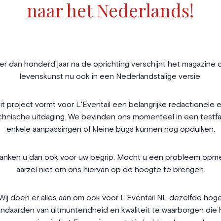
naar het Nederlands!
SITE
r dan honderd jaar na de oprichting verschijnt het magazine 
levenskunst nu ook in een Nederlandstalige versie.
BILL
it project vormt voor L'Eventail een belangrijke redactionele 
chnische uitdaging. We bevinden ons momenteel in een testfa
enkele aanpassingen of kleine bugs kunnen nog opduiken.
anken u dan ook voor uw begrip. Mocht u een probleem opme
aarzel niet om ons hiervan op de hoogte te brengen.
Wij doen er alles aan om ook voor L'Eventail NL dezelfde hog
andaarden van uitmuntendheid en kwaliteit te waarborgen die 