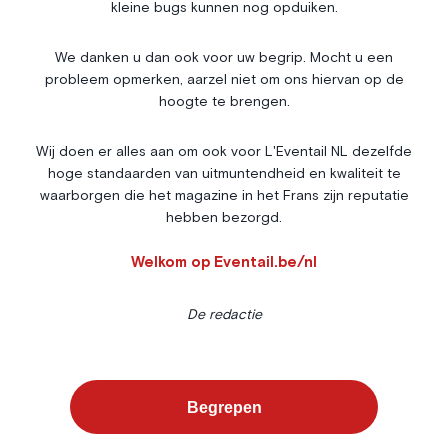
Vie mondaine
kleine bugs kunnen nog opduiken.
Nos Rencontres
Abonnement
We danken u dan ook voor uw begrip. Mocht u een
probleem opmerken, aarzel niet om ons hiervan op de
Agenda
À propos
hoogte te brengen.
Bonnes adresses
Contact
Magazine
Wedstrijd
Wij doen er alles aan om ook voor L'Eventail NL dezelfde
hoge standaarden van uitmuntendheid en kwaliteit te
Annonceurs
waarborgen die het magazine in het Frans zijn reputatie
hebben bezorgd.
Instagram
Facebook
Cookies
Welkom op Eventail.be/nl
Privacybeleid
Algemene voorwaarden
De redactie
L’Eventail gebruikt cookies om uw surfervaring te verbeteren. Voor
sommige daarvan is uw toestemming vereist. U kunt uw
Cookiebeheer
voorkeuren instellen via de onderstaande knop.
Begrepen
©
2026
-
ALLE RECHTEN
Alles weigeren
Voorkeuren
Alles accepteren
WEBSITE BY
VOORBEHOUDEN