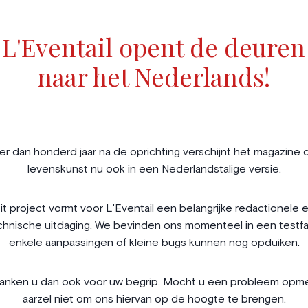
L'Eventail opent de deuren
naar het Nederlands!
r dan honderd jaar na de oprichting verschijnt het magazine 
levenskunst nu ook in een Nederlandstalige versie.
it project vormt voor L'Eventail een belangrijke redactionele 
chnische uitdaging. We bevinden ons momenteel in een testfa
enkele aanpassingen of kleine bugs kunnen nog opduiken.
anken u dan ook voor uw begrip. Mocht u een probleem opme
aarzel niet om ons hiervan op de hoogte te brengen.