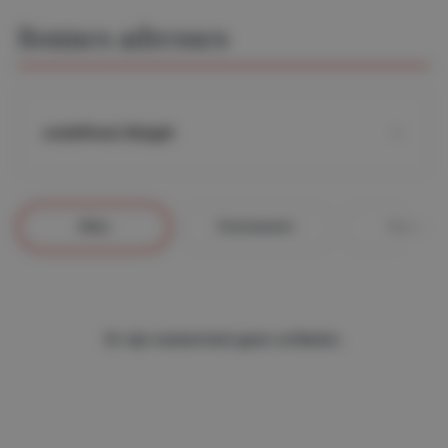
Bonnes adresses
undefined, België
Alles
Evenement
Gourmet
Er zijn momenteel geen artikelen.