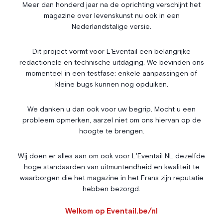
Économie & Finances
Annonces
Meer dan honderd jaar na de oprichting verschijnt het
magazine over levenskunst nu ook in een
Entrepreneuriat
Articles
Nederlandstalige versie.
Vie Associative
Dit project vormt voor L'Eventail een belangrijke
Gotha
redactionele en technische uitdaging. We bevinden ons
Chroniques royales
momenteel in een testfase: enkele aanpassingen of
Vie mondaine
kleine bugs kunnen nog opduiken.
Nos Rencontres
Abonnement
We danken u dan ook voor uw begrip. Mocht u een
probleem opmerken, aarzel niet om ons hiervan op de
Agenda
À propos
hoogte te brengen.
Bonnes adresses
Contact
Magazine
Wedstrijd
Wij doen er alles aan om ook voor L'Eventail NL dezelfde
hoge standaarden van uitmuntendheid en kwaliteit te
Annonceurs
waarborgen die het magazine in het Frans zijn reputatie
hebben bezorgd.
Instagram
Facebook
Cookies
Welkom op Eventail.be/nl