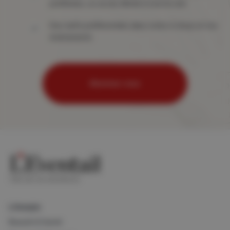
préférées, un accès illimité à tout le site
Des tarifs préférentiels dans notre e-shop et nos
événements
Abonnez-vous
Lifestyle
Beauté & Santé