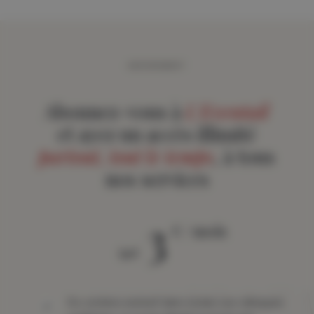
ABONNEMENT
Abonnez-vous à
L'Eventail
et ayez un accès illimité
partout, tout le temps
, à tous
nos services
3
€ / mois
àpd
Du contenu exclusif dans toutes vos rubriques