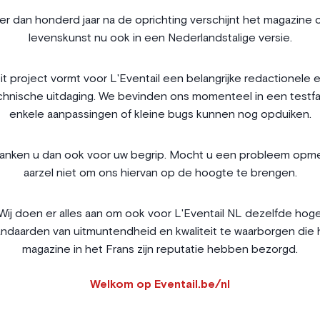
r dan honderd jaar na de oprichting verschijnt het magazine 
levenskunst nu ook in een Nederlandstalige versie.
it project vormt voor L'Eventail een belangrijke redactionele 
chnische uitdaging. We bevinden ons momenteel in een testfa
enkele aanpassingen of kleine bugs kunnen nog opduiken.
anken u dan ook voor uw begrip. Mocht u een probleem opme
aarzel niet om ons hiervan op de hoogte te brengen.
Wij doen er alles aan om ook voor L'Eventail NL dezelfde hog
entail
et ayez un
andaarden van uitmuntendheid en kwaliteit te waarborgen die 
àpd
magazine in het Frans zijn reputatie hebben bezorgd.
, tout le temps
, à
Welkom op Eventail.be/nl