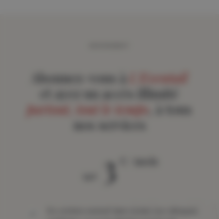
ABONNEMENT
Abonnez-vous à
L'Eventail
et ayez un accès illimité
partout, tout le temps
, à tous
nos services
3
€ / mois
àpd
Du contenu exclusif dans toutes vos rubriques