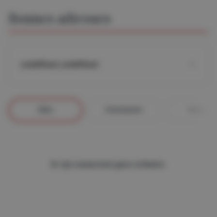
Bonnes adresses
undefined, undefined
Alles
Evenement
Gourmet
Er zijn momenteel geen artikelen.