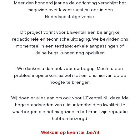
Économie & Finances
Annonces
Meer dan honderd jaar na de oprichting verschijnt het
magazine over levenskunst nu ook in een
Entrepreneuriat
Articles
Nederlandstalige versie.
Vie Associative
Dit project vormt voor L'Eventail een belangrijke
Gotha
redactionele en technische uitdaging. We bevinden ons
Chroniques royales
momenteel in een testfase: enkele aanpassingen of
Vie mondaine
kleine bugs kunnen nog opduiken.
Nos Rencontres
Abonnement
We danken u dan ook voor uw begrip. Mocht u een
probleem opmerken, aarzel niet om ons hiervan op de
Agenda
À propos
hoogte te brengen.
Bonnes adresses
Contact
Magazine
Wedstrijd
Wij doen er alles aan om ook voor L'Eventail NL dezelfde
hoge standaarden van uitmuntendheid en kwaliteit te
Annonceurs
waarborgen die het magazine in het Frans zijn reputatie
hebben bezorgd.
Instagram
Facebook
Cookies
Welkom op Eventail.be/nl