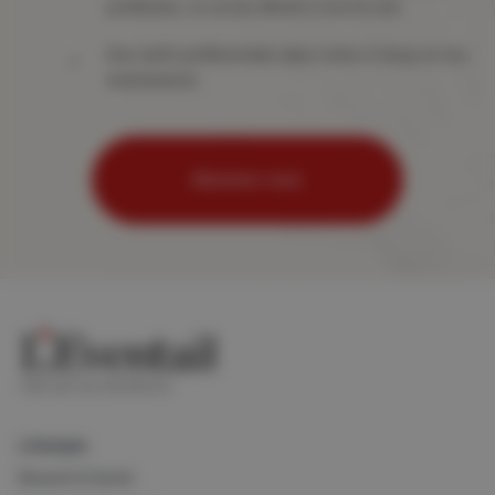
préférées, un accès illimité à tout le site
Des tarifs préférentiels dans notre e-shop et nos
événements
Abonnez-vous
Lifestyle
Beauté & Santé