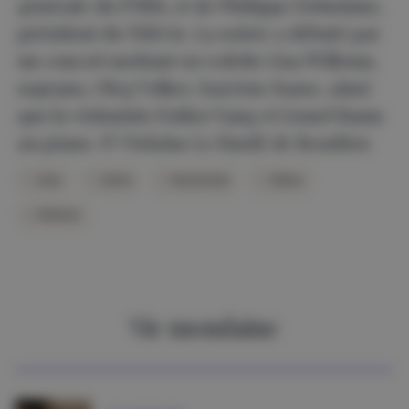
générale du FNRS, et de Philippe Delusinne,
président du Télévie. La soirée a débuté par
un concert mettant en vedette Lisa Willems,
soprano, Oleg Volkov, baryton-basse, ainsi
que la violoniste Esther Yang et Lionel Bams
au piano. © Violaine Le Hardÿ de Beaulieu
Gala
Gotha
Mondanités
Télévie
Waterloo
Vie mondaine