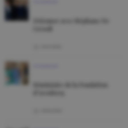
VIE MONDAINE
Déjeuner avec Stéphane De
Groodt
20/01/2026
VIE MONDAINE
Séminiaire de la Fondation
d’Arenberg
09/03/2026