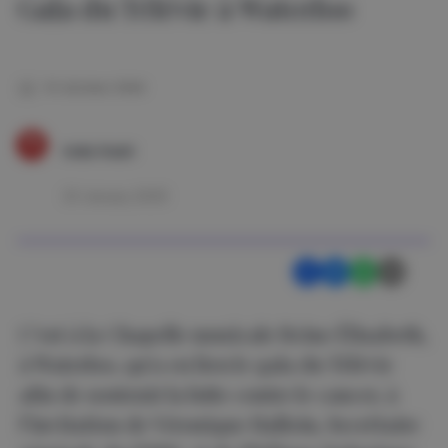
Gala du Télévie à Waterloo
10 oktober 2024
India Hadri
23 January 2025
C’est à la Chapelle musicale Reine Élisabeth,
à Waterloo, qu’a eu lieu le gala du Télévie
afin de soutenir la lutte contre le cancer, à
l’invitation de Véronique Halloin, Secrétaire