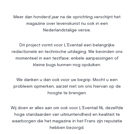
Société
Immobilier
Économie & Finances
Annonces
Meer dan honderd jaar na de oprichting verschijnt het
magazine over levenskunst nu ook in een
Entrepreneuriat
Articles
Nederlandstalige versie.
Vie Associative
Dit project vormt voor L'Eventail een belangrijke
Gotha
redactionele en technische uitdaging. We bevinden ons
Chroniques royales
momenteel in een testfase: enkele aanpassingen of
Vie mondaine
kleine bugs kunnen nog opduiken.
Nos Rencontres
Abonnement
We danken u dan ook voor uw begrip. Mocht u een
probleem opmerken, aarzel niet om ons hiervan op de
Agenda
À propos
hoogte te brengen.
Bonnes adresses
Contact
Magazine
Wedstrijd
Wij doen er alles aan om ook voor L'Eventail NL dezelfde
hoge standaarden van uitmuntendheid en kwaliteit te
Annonceurs
waarborgen die het magazine in het Frans zijn reputatie
hebben bezorgd.
Instagram
Facebook