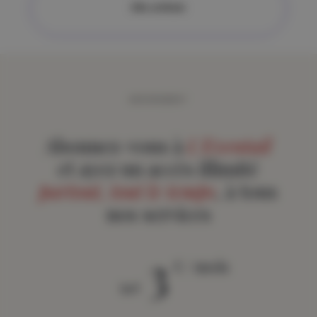
Alle artikels
ABONNEMENT
Abonnez-vous à
L'Eventail
et ayez un accès illimité
partout, tout le temps
, à tous
nos services
3
€ / mois
àpd