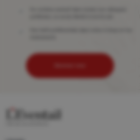
Du contenu exclusif dans toutes vos rubriques
préférées, un accès illimité à tout le site
Des tarifs préférentiels dans notre e-shop et nos
événements
Abonnez-vous