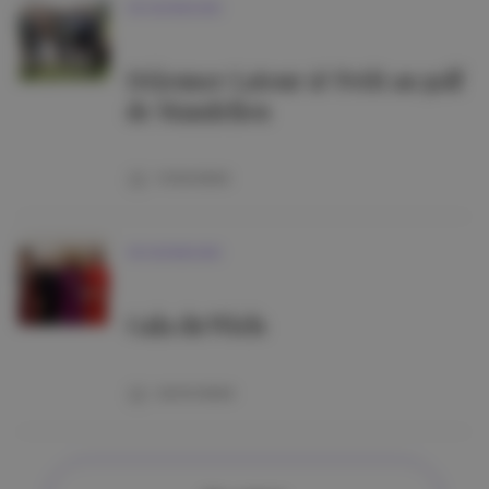
VIE MONDAINE
Déjeuner Latour & Petit au golf
de Mandelieu
11/03/2026
VIE MONDAINE
Gala du Wiels
20/01/2026