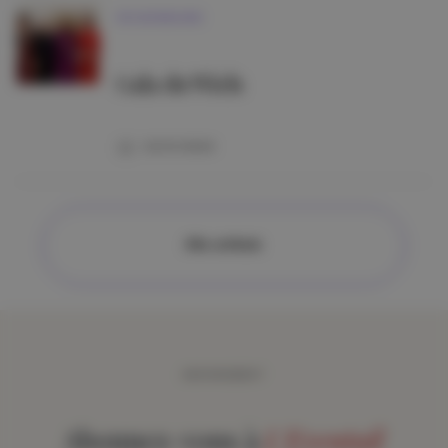
VIE MONDAINE
Gala du Wiels
20/01/2026
Alle artikels
ABONNEMENT
Abonnez-vous à
L'Eventail