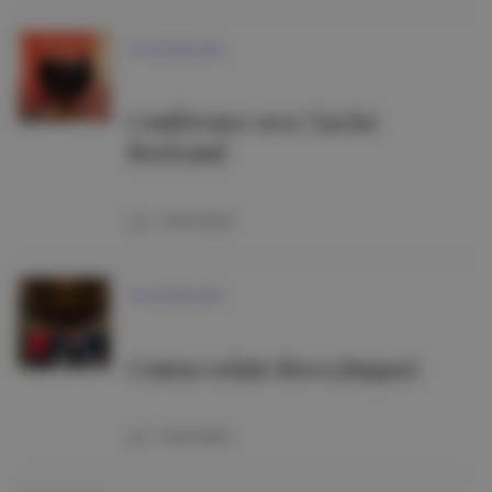
VIE MONDAINE
Conférence avec Xavier
Bertrand
17/02/2026
VIE MONDAINE
Course relais Move2Impact
11/02/2026