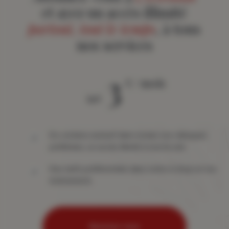
et ayez un accès illimité
partout, tout le temps
, à tous
nos services
3
€ / mois
àpd
Du contenu exclusif dans toutes vos rubriques
préférées, un accès illimité à tout le site
Des tarifs préférentiels dans notre e-shop et nos
événements
Abonnez-vous