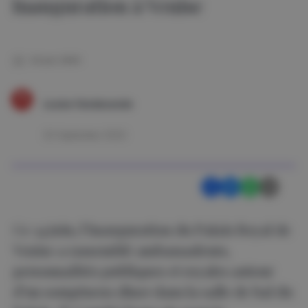
Inauguration à Venise
24 juni 2022
Louise Vandezande
22 September 2022
Ce 24 juin, l’inauguration du Palais Royal de
Venise a rassemblé ambassadeurs,
personnalités publiques et royales autour
d’un somptueux dîner dans la salle de bal du