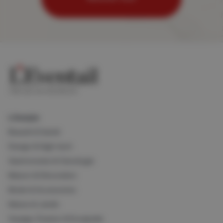
Lifestyle
Beauté & Santé
Design & High-tech
Gastronomie & Oenologie
Maison & Décoration
Mode & Accessoires
Nature & Jardin
Voyage, Évasion & Escapade