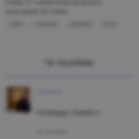
Palais. © Comité Français pour la
Sauvegarde de Venise
Gotha
Inauguration
Mondanités
Venise
Vie mondaine
VIE MONDAINE
Vernissage Christie’s
02/03/2026