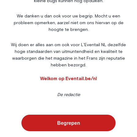
kleine bugs kunnen nog opduiken.
Nos Rencontres
Abonnement
We danken u dan ook voor uw begrip. Mocht u een
probleem opmerken, aarzel niet om ons hiervan op de
Agenda
À propos
hoogte te brengen.
Bonnes adresses
Contact
Magazine
Wedstrijd
Wij doen er alles aan om ook voor L'Eventail NL dezelfde
hoge standaarden van uitmuntendheid en kwaliteit te
Annonceurs
waarborgen die het magazine in het Frans zijn reputatie
hebben bezorgd.
Instagram
Facebook
Cookies
Welkom op Eventail.be/nl
Privacybeleid
Algemene voorwaarden
De redactie
L’Eventail gebruikt cookies om uw surfervaring te verbeteren. Voor
sommige daarvan is uw toestemming vereist. U kunt uw
Cookiebeheer
voorkeuren instellen via de onderstaande knop.
Begrepen
©
2026
-
ALLE RECHTEN
Alles weigeren
Voorkeuren
Alles accepteren
WEBSITE BY
VOORBEHOUDEN