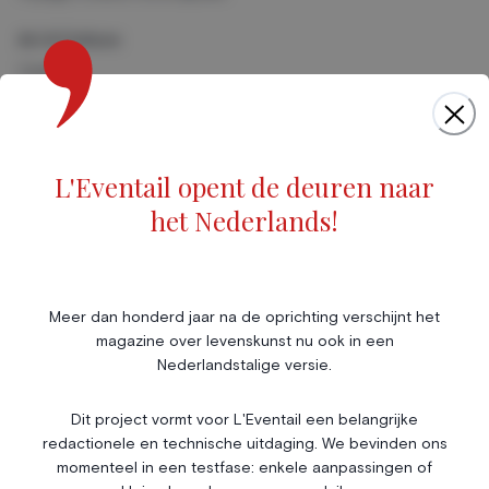
Art & Culture
Cinéma
Musique
Foires & Expositions
Marché de l'art
L'Eventail opent de deuren naar
Scène & Spectacles
het Nederlands!
Livres
Société
Immobilier
Économie & Finances
Annonces
Meer dan honderd jaar na de oprichting verschijnt het
magazine over levenskunst nu ook in een
Entrepreneuriat
Articles
Nederlandstalige versie.
Vie Associative
Dit project vormt voor L'Eventail een belangrijke
Gotha
redactionele en technische uitdaging. We bevinden ons
Chroniques royales
momenteel in een testfase: enkele aanpassingen of
Vie mondaine