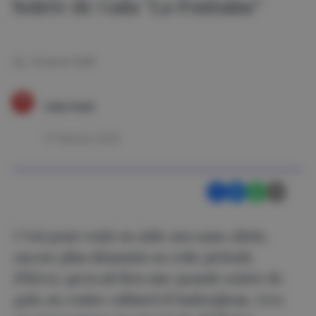
Soirée de Gala "La Fontaine"
15 januari 2025
India Hadri
27 February 2025
C’est pour venir en aide aux sans-abris,
encore plus démunis en cette période
d’hiver, qu’avait lieu une grande soirée de
gala au centre culturel d’Auderghem. Avec