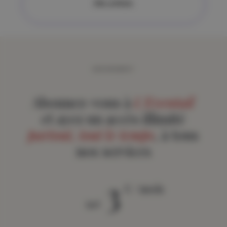
Alle artikels
ABONNEMENT
Abonnez-vous à
L'Eventail
et ayez un accès illimité
partout, tout le temps
, à tous
nos services
3
€ / mois
àpd