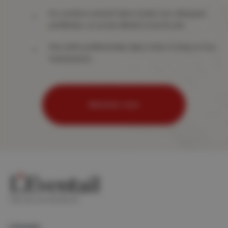
Du contenu exclusif dans toutes vos rubriques
préférées, un accès illimité à tout le site
Des tarifs préférentiels dans notre e-shop et nos
événements
Abonnez-vous
Lifestyle