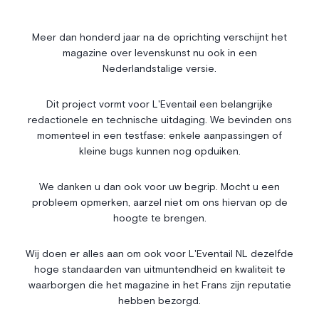
Société
Immobilier
Économie & Finances
Annonces
Meer dan honderd jaar na de oprichting verschijnt het
magazine over levenskunst nu ook in een
Entrepreneuriat
Articles
Nederlandstalige versie.
Vie Associative
Dit project vormt voor L'Eventail een belangrijke
Gotha
redactionele en technische uitdaging. We bevinden ons
Chroniques royales
momenteel in een testfase: enkele aanpassingen of
Vie mondaine
kleine bugs kunnen nog opduiken.
Nos Rencontres
Abonnement
We danken u dan ook voor uw begrip. Mocht u een
probleem opmerken, aarzel niet om ons hiervan op de
Agenda
À propos
hoogte te brengen.
Bonnes adresses
Contact
Magazine
Wedstrijd
Wij doen er alles aan om ook voor L'Eventail NL dezelfde
hoge standaarden van uitmuntendheid en kwaliteit te
Annonceurs
waarborgen die het magazine in het Frans zijn reputatie
hebben bezorgd.
Instagram
Facebook