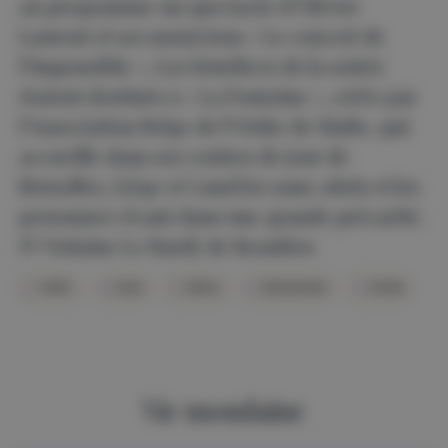
au programme un spectacle d’Olivier
Laurent et ses musiciens « Le concert de
l’impossible ». Les bénéfices de la soirée
étaient destinés à « La Fontaine », créée par
l’Association Belge de l’Ordre de Malte, qui
accueille dans ses centres de jour de
Bruxelles, Liège et Gand les sans-abris et les
personnes vivant dans une grande précarité.
© Violaine Le Hardÿ de Beaulieu
ASBL
Gala
Gotha
Mondanités
Soirée
Vie mondaine