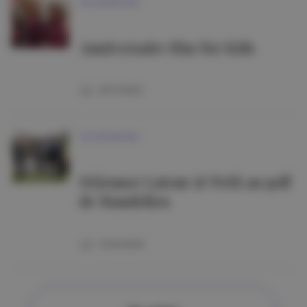
VIE MONDAINE
Anniversaire Rise for Kids
16/11/2025
VIE MONDAINE
Déjeuner Latour & Petit au golf
de Mandelieu
11/03/2026