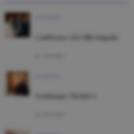
VIE MONDAINE
Conférence à la Villa Empain
02/12/2025
VIE MONDAINE
Vernissage Christie’s
02/03/2026