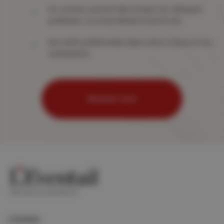
Du contenu exclusif dans toutes vos rubriques
préférées, un accès illimité à tout le site
Des tarifs préférentiels dans notre e-shop et nos
événements
Abonnez-vous
Lifestyle