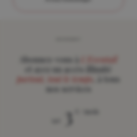
ABONNEMENT
Abonnez-vous à
L'Eventail
et ayez un accès illimité
partout, tout le temps
, à tous
nos services
3
€ / mois
àpd