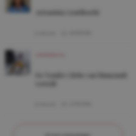
Artemisia Gentileschi
28/09/2026
Brussels
CONFÉRENCE NL
De Vendée Globe van binnenuit
verteld
07/10/2026
Brussels
Al onze ontmoetingen