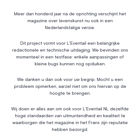
Société
Immobilier
Économie & Finances
Annonces
Meer dan honderd jaar na de oprichting verschijnt het
magazine over levenskunst nu ook in een
Entrepreneuriat
Articles
Nederlandstalige versie.
Vie Associative
Dit project vormt voor L'Eventail een belangrijke
Gotha
redactionele en technische uitdaging. We bevinden ons
Chroniques royales
momenteel in een testfase: enkele aanpassingen of
Vie mondaine
kleine bugs kunnen nog opduiken.
Nos Rencontres
Abonnement
We danken u dan ook voor uw begrip. Mocht u een
probleem opmerken, aarzel niet om ons hiervan op de
Agenda
À propos
hoogte te brengen.
Bonnes adresses
Contact
Magazine
Wedstrijd
Wij doen er alles aan om ook voor L'Eventail NL dezelfde
hoge standaarden van uitmuntendheid en kwaliteit te
Annonceurs
waarborgen die het magazine in het Frans zijn reputatie
hebben bezorgd.
Instagram
Facebook