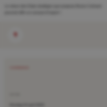
Le retour des Etats stratèges que propose Bruno Colmant
pourrait offrir un sursaut d’espoir !
CONFÉRENCE
DATUM
Dinsdag 04 april 2023