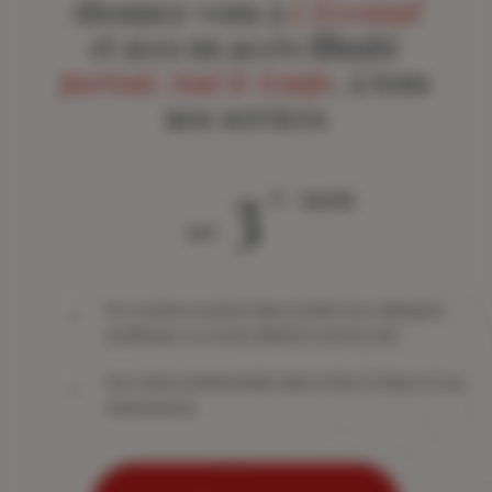
Abonnez-vous à
L'Eventail
et ayez un accès illimité
partout, tout le temps
, à tous
nos services
3
€ / mois
àpd
Du contenu exclusif dans toutes vos rubriques
préférées, un accès illimité à tout le site
Des tarifs préférentiels dans notre e-shop et nos
événements