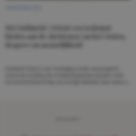
VERENIGINGSLEVEN
Met Solidarité-Orient een toekomst
bieden aan de christenen van het Oosten,
dragers van menselijkheid
Solidarité-Orient is een vereniging zonder winstoogmerk,
erkend als instelling die ontwikkelingslanden bijstaat, onder
het beschermheerschap van koningin Mathilde. Haar missie is
de christelijke gemeenschappen in het Nabije en Midden-
Oosten – katholiek, niet-katholiek, orthodox of protestants –
te helpen om optimale levensomstandigheden te garanderen
en hun aanwezigheid in de bakermat van het christendom te
behouden.
ABONNEMENT