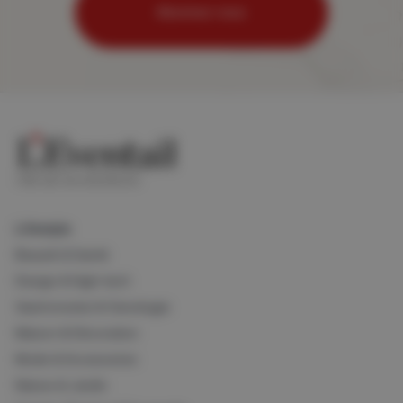
Abonnez-vous
Lifestyle
Beauté & Santé
Design & High-tech
Gastronomie & Oenologie
Maison & Décoration
Mode & Accessoires
Nature & Jardin