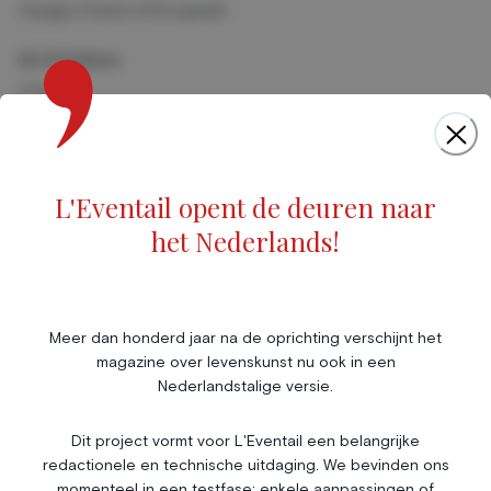
Voyage, Évasion & Escapade
Art & Culture
Cinéma
Musique
Foires & Expositions
Marché de l'art
L'Eventail opent de deuren naar
Scène & Spectacles
het Nederlands!
Livres
Société
Immobilier
Économie & Finances
Annonces
Meer dan honderd jaar na de oprichting verschijnt het
magazine over levenskunst nu ook in een
Entrepreneuriat
Articles
Nederlandstalige versie.
Vie Associative
Dit project vormt voor L'Eventail een belangrijke
Gotha
redactionele en technische uitdaging. We bevinden ons
Chroniques royales
momenteel in een testfase: enkele aanpassingen of