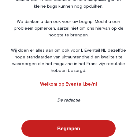
Vie mondaine
kleine bugs kunnen nog opduiken.
Nos Rencontres
Abonnement
We danken u dan ook voor uw begrip. Mocht u een
probleem opmerken, aarzel niet om ons hiervan op de
Agenda
À propos
hoogte te brengen.
Bonnes adresses
Contact
Magazine
Wedstrijd
Wij doen er alles aan om ook voor L'Eventail NL dezelfde
hoge standaarden van uitmuntendheid en kwaliteit te
Annonceurs
waarborgen die het magazine in het Frans zijn reputatie
hebben bezorgd.
Instagram
Facebook
Cookies
Welkom op Eventail.be/nl
Privacybeleid
Algemene voorwaarden
De redactie
L’Eventail gebruikt cookies om uw surfervaring te verbeteren. Voor
sommige daarvan is uw toestemming vereist. U kunt uw
Cookiebeheer
voorkeuren instellen via de onderstaande knop.
Begrepen
©
2026
-
ALLE RECHTEN
Alles weigeren
Voorkeuren
Alles accepteren
WEBSITE BY