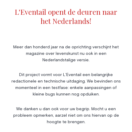
Marché de l'art
L'Eventail opent de deuren naar
Scène & Spectacles
het Nederlands!
Livres
Société
Immobilier
Économie & Finances
Annonces
Meer dan honderd jaar na de oprichting verschijnt het
magazine over levenskunst nu ook in een
Entrepreneuriat
Articles
Nederlandstalige versie.
Vie Associative
Dit project vormt voor L'Eventail een belangrijke
Gotha
redactionele en technische uitdaging. We bevinden ons
Chroniques royales
momenteel in een testfase: enkele aanpassingen of
Vie mondaine
kleine bugs kunnen nog opduiken.
Nos Rencontres
Abonnement
We danken u dan ook voor uw begrip. Mocht u een
probleem opmerken, aarzel niet om ons hiervan op de
Agenda
À propos
hoogte te brengen.
Bonnes adresses
Contact