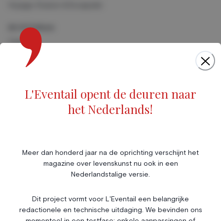
Voyage, Évasion & Escapade
Art & Culture
Cinéma
Musique
Foires & Expositions
Marché de l'art
L'Eventail opent de deuren naar
Scène & Spectacles
het Nederlands!
Livres
Société
Immobilier
Économie & Finances
Annonces
Meer dan honderd jaar na de oprichting verschijnt het
magazine over levenskunst nu ook in een
Entrepreneuriat
Articles
Nederlandstalige versie.
Vie Associative
Dit project vormt voor L'Eventail een belangrijke
Gotha
redactionele en technische uitdaging. We bevinden ons
Chroniques royales