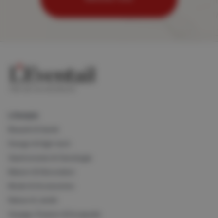
Lifestyle
Beauté & Santé
Design & High-tech
Gastronomie & Oenologie
Maison & Décoration
Mode & Accessoires
Nature & Jardin
Voyage, Évasion & Escapade