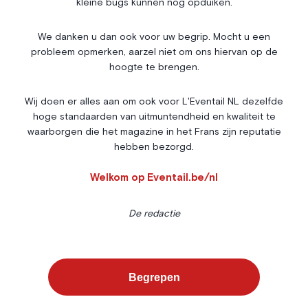
kleine bugs kunnen nog opduiken.
Nos Rencontres
Abonnement
We danken u dan ook voor uw begrip. Mocht u een
probleem opmerken, aarzel niet om ons hiervan op de
Agenda
À propos
hoogte te brengen.
Bonnes adresses
Contact
Magazine
Wedstrijd
Wij doen er alles aan om ook voor L'Eventail NL dezelfde
hoge standaarden van uitmuntendheid en kwaliteit te
Annonceurs
waarborgen die het magazine in het Frans zijn reputatie
hebben bezorgd.
Instagram
Facebook
Cookies
Welkom op Eventail.be/nl
Privacybeleid
Algemene voorwaarden
De redactie
L’Eventail gebruikt cookies om uw surfervaring te verbeteren. Voor
sommige daarvan is uw toestemming vereist. U kunt uw
Cookiebeheer
voorkeuren instellen via de onderstaande knop.
Begrepen
©
2026
-
ALLE RECHTEN
Alles weigeren
Voorkeuren
Alles accepteren
WEBSITE BY
VOORBEHOUDEN