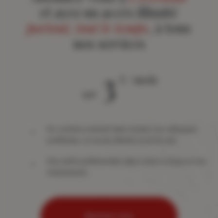
et ayez un accès illimité
partout, tout le temps
, à tous
nos services
3
€ / mois
àpd
Du contenu exclusif dans toutes vos rubriques
préférées, un accès illimité à tout le site
Des tarifs préférentiels dans notre e-shop et nos
événements
Abonnez-vous