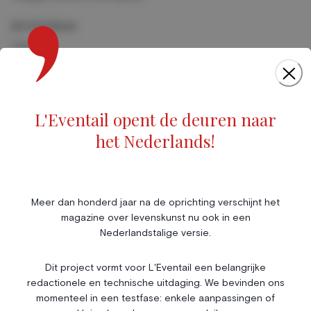
Art & Culture
Cinéma
Musique
Foires & Expositions
Marché de l'art
L'Eventail opent de deuren naar
Scène & Spectacles
het Nederlands!
Livres
Société
Immobilier
Économie & Finances
Annonces
Meer dan honderd jaar na de oprichting verschijnt het
magazine over levenskunst nu ook in een
Entrepreneuriat
Articles
Nederlandstalige versie.
Vie Associative
Dit project vormt voor L'Eventail een belangrijke
Gotha
redactionele en technische uitdaging. We bevinden ons
Chroniques royales
momenteel in een testfase: enkele aanpassingen of
Vie mondaine