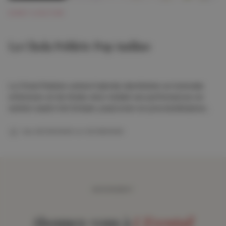
KUNST & KULTUUR
La Chola Poblete Pop Andino
La Chola Poblete verkent hybride identiteiten en koloniale
erfenissen uit de Andes door middel van performances en
werken waarin het lichaam, popiconen en precolumbiaanse
beelden worden gecombineerd.
Van 06/03/2026
tot 02/08/2026
ABONNEMENT
Abonnez-vous à
L'Eventail