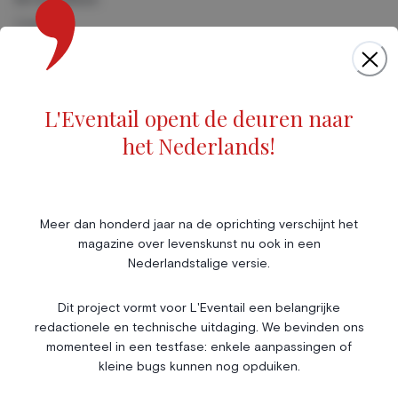
Cinéma
Musique
Foires & Expositions
Marché de l'art
L'Eventail opent de deuren naar
Scène & Spectacles
het Nederlands!
Livres
Société
Immobilier
Économie & Finances
Annonces
Meer dan honderd jaar na de oprichting verschijnt het
magazine over levenskunst nu ook in een
Entrepreneuriat
Articles
Nederlandstalige versie.
Vie Associative
Dit project vormt voor L'Eventail een belangrijke
Gotha
redactionele en technische uitdaging. We bevinden ons
Chroniques royales
momenteel in een testfase: enkele aanpassingen of
Vie mondaine
kleine bugs kunnen nog opduiken.