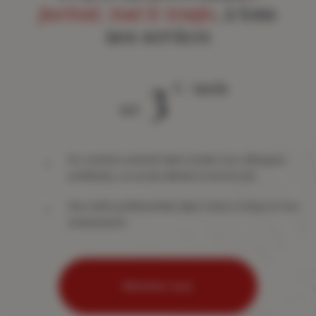
partout, tout le temps
, à tous
nos services
3
€ / mois
àpd
Du contenu exclusif dans toutes vos rubriques
préférées, un accès illimité à tout le site
Des tarifs préférentiels dans notre e-shop et nos
événements
Abonnez-vous