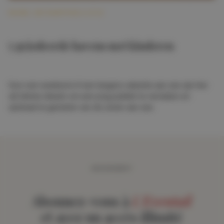
REIZEN, ONTSNAPPING & UITJE
5 gejodeerde havens met kinderen
Voor een weekend of een langere vakantie aan zee zijn hier
vijf slimme ideeën om een jong publiek te vermaken en
optimaal te genieten van de zomer aan zee.
ABONNEMENT
Abonnez-vous à
L'Eventail
et ayez un accès illimité