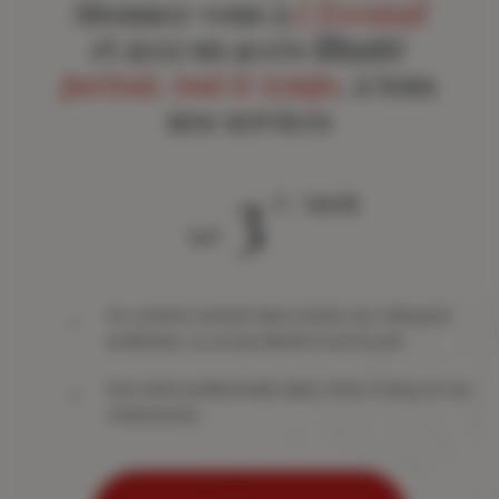
Abonnez-vous à
L'Eventail
et ayez un accès illimité
partout, tout le temps
, à tous
nos services
3
€ / mois
àpd
Du contenu exclusif dans toutes vos rubriques
préférées, un accès illimité à tout le site
Des tarifs préférentiels dans notre e-shop et nos
événements