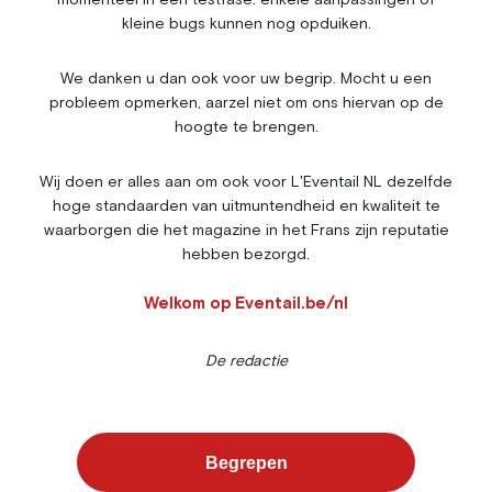
momenteel in een testfase: enkele aanpassingen of
Vie mondaine
kleine bugs kunnen nog opduiken.
Nos Rencontres
Abonnement
We danken u dan ook voor uw begrip. Mocht u een
probleem opmerken, aarzel niet om ons hiervan op de
Agenda
À propos
hoogte te brengen.
Bonnes adresses
Contact
Magazine
Wedstrijd
Wij doen er alles aan om ook voor L'Eventail NL dezelfde
hoge standaarden van uitmuntendheid en kwaliteit te
Annonceurs
waarborgen die het magazine in het Frans zijn reputatie
hebben bezorgd.
Instagram
Facebook
Cookies
Welkom op Eventail.be/nl
Privacybeleid
Algemene voorwaarden
De redactie
L’Eventail gebruikt cookies om uw surfervaring te verbeteren. Voor
sommige daarvan is uw toestemming vereist. U kunt uw
Cookiebeheer
voorkeuren instellen via de onderstaande knop.
Begrepen
©
2026
-
ALLE RECHTEN
Alles weigeren
Voorkeuren
Alles accepteren
WEBSITE BY