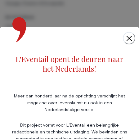
Voyage, Évasion & Escapade
Art & Culture
Cinéma
Musique
Foires & Expositions
Marché de l'art
L'Eventail opent de deuren naar
Scène & Spectacles
het Nederlands!
Livres
Société
Immobilier
Économie & Finances
Annonces
Meer dan honderd jaar na de oprichting verschijnt het
magazine over levenskunst nu ook in een
Entrepreneuriat
Articles
Nederlandstalige versie.
Vie Associative
Dit project vormt voor L'Eventail een belangrijke
Gotha
redactionele en technische uitdaging. We bevinden ons
Chroniques royales