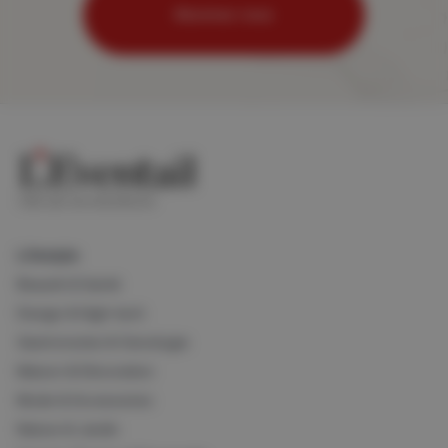
Abonnez-vous
Lifestyle
Beauté & Santé
Design & High-tech
Gastronomie & Oenologie
Maison & Décoration
Mode & Accessoires
Nature & Jardin