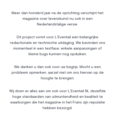
Société
Immobilier
Économie & Finances
Annonces
Meer dan honderd jaar na de oprichting verschijnt het
magazine over levenskunst nu ook in een
Entrepreneuriat
Articles
Nederlandstalige versie.
Vie Associative
Dit project vormt voor L'Eventail een belangrijke
Gotha
redactionele en technische uitdaging. We bevinden ons
Chroniques royales
momenteel in een testfase: enkele aanpassingen of
Vie mondaine
kleine bugs kunnen nog opduiken.
Nos Rencontres
Abonnement
We danken u dan ook voor uw begrip. Mocht u een
probleem opmerken, aarzel niet om ons hiervan op de
Agenda
À propos
hoogte te brengen.
Bonnes adresses
Contact
Magazine
Wedstrijd
Wij doen er alles aan om ook voor L'Eventail NL dezelfde
hoge standaarden van uitmuntendheid en kwaliteit te
Annonceurs
waarborgen die het magazine in het Frans zijn reputatie
hebben bezorgd.
Instagram
Facebook