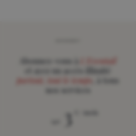
ABONNEMENT
Abonnez-vous à
L'Eventail
et ayez un accès illimité
partout, tout le temps
, à tous
nos services
3
€ / mois
àpd