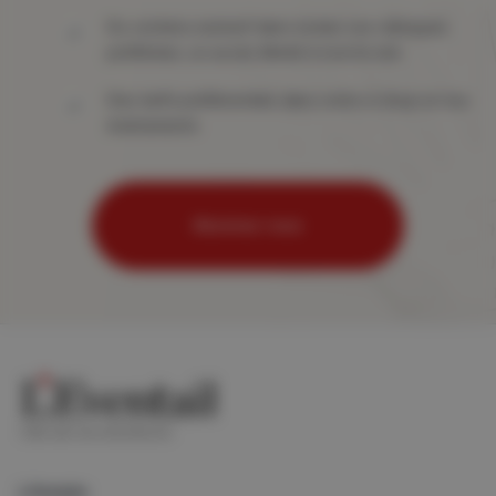
Du contenu exclusif dans toutes vos rubriques
préférées, un accès illimité à tout le site
Des tarifs préférentiels dans notre e-shop et nos
événements
Abonnez-vous
Lifestyle