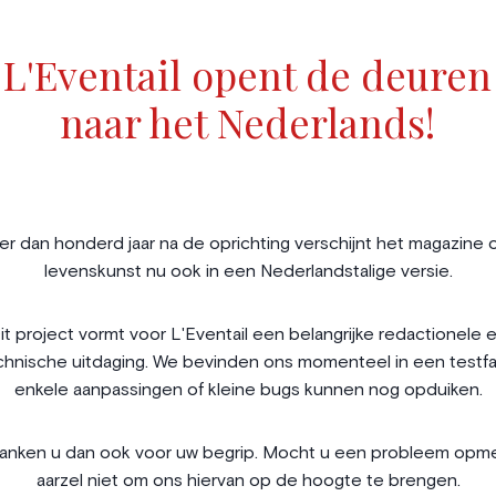
goed
L'Eventail opent de deuren
naar het Nederlands!
Alle prijsklassen
r dan honderd jaar na de oprichting verschijnt het magazine 
levenskunst nu ook in een Nederlandstalige versie.
it project vormt voor L'Eventail een belangrijke redactionele 
Er zijn momenteel geen advertenties.
chnische uitdaging. We bevinden ons momenteel in een testfa
enkele aanpassingen of kleine bugs kunnen nog opduiken.
anken u dan ook voor uw begrip. Mocht u een probleem opme
aarzel niet om ons hiervan op de hoogte te brengen.