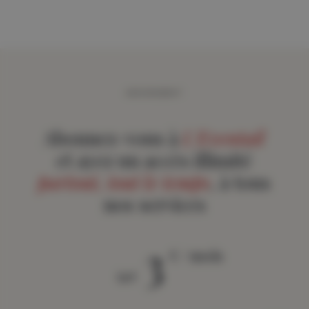
ABONNEMENT
Abonnez-vous à
L'Eventail
et ayez un accès illimité
partout, tout le temps
, à tous
nos services
3
€ / mois
àpd