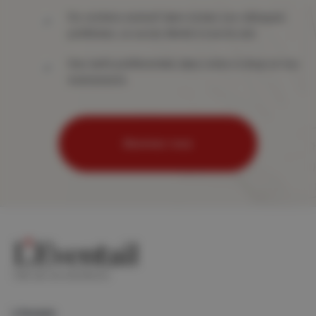
Du contenu exclusif dans toutes vos rubriques
préférées, un accès illimité à tout le site
Des tarifs préférentiels dans notre e-shop et nos
événements
Abonnez-vous
Lifestyle