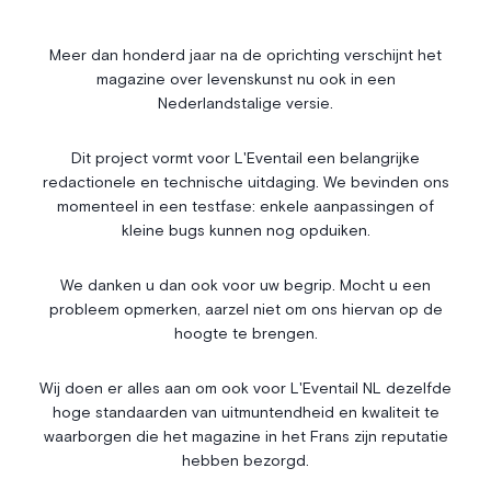
Société
Immobilier
Économie & Finances
Annonces
Meer dan honderd jaar na de oprichting verschijnt het
magazine over levenskunst nu ook in een
Entrepreneuriat
Articles
Nederlandstalige versie.
Vie Associative
Dit project vormt voor L'Eventail een belangrijke
Gotha
redactionele en technische uitdaging. We bevinden ons
Chroniques royales
momenteel in een testfase: enkele aanpassingen of
Vie mondaine
kleine bugs kunnen nog opduiken.
Nos Rencontres
Abonnement
We danken u dan ook voor uw begrip. Mocht u een
probleem opmerken, aarzel niet om ons hiervan op de
Agenda
À propos
hoogte te brengen.
Bonnes adresses
Contact
Magazine
Wedstrijd
Wij doen er alles aan om ook voor L'Eventail NL dezelfde
hoge standaarden van uitmuntendheid en kwaliteit te
Annonceurs
waarborgen die het magazine in het Frans zijn reputatie
hebben bezorgd.
Instagram
Facebook