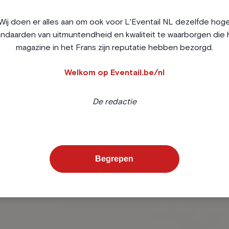
Wij doen er alles aan om ook voor L'Eventail NL dezelfde hog
andaarden van uitmuntendheid en kwaliteit te waarborgen die 
magazine in het Frans zijn reputatie hebben bezorgd.
Welkom op Eventail.be/nl
entail
et ayez un
De redactie
àpd
, tout le temps
, à
Begrepen