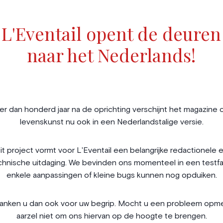
 goed
L'Eventail opent de deuren
naar het Nederlands!
Alle prijsklassen
r dan honderd jaar na de oprichting verschijnt het magazine 
levenskunst nu ook in een Nederlandstalige versie.
it project vormt voor L'Eventail een belangrijke redactionele 
Er zijn momenteel geen advertenties.
chnische uitdaging. We bevinden ons momenteel in een testfa
enkele aanpassingen of kleine bugs kunnen nog opduiken.
anken u dan ook voor uw begrip. Mocht u een probleem opme
aarzel niet om ons hiervan op de hoogte te brengen.