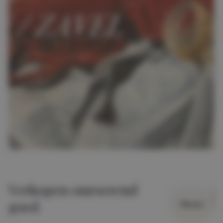
Verkopen onroerend
goed
Wissen