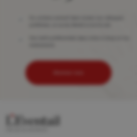
Du contenu exclusif dans toutes vos rubriques
préférées, un accès illimité à tout le site
Des tarifs préférentiels dans notre e-shop et nos
événements
Abonnez-vous