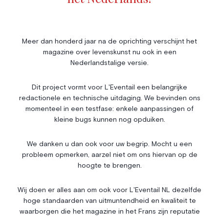
Livres
Société
Immobilier
Économie & Finances
Annonces
Meer dan honderd jaar na de oprichting verschijnt het
magazine over levenskunst nu ook in een
Entrepreneuriat
Articles
Nederlandstalige versie.
Vie Associative
Dit project vormt voor L'Eventail een belangrijke
Gotha
redactionele en technische uitdaging. We bevinden ons
Chroniques royales
momenteel in een testfase: enkele aanpassingen of
Vie mondaine
kleine bugs kunnen nog opduiken.
Nos Rencontres
Abonnement
We danken u dan ook voor uw begrip. Mocht u een
probleem opmerken, aarzel niet om ons hiervan op de
Agenda
À propos
hoogte te brengen.
Bonnes adresses
Contact
Magazine
Wedstrijd
Wij doen er alles aan om ook voor L'Eventail NL dezelfde
hoge standaarden van uitmuntendheid en kwaliteit te
Annonceurs
waarborgen die het magazine in het Frans zijn reputatie