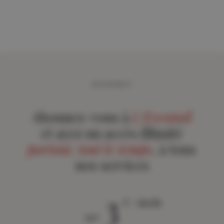
ABONNEMENT
Abonnez-vous à
L'Eventail
et ayez un accès illimité
partout, tout le temps
, à tous
nos services
3
€ / mois
àpd