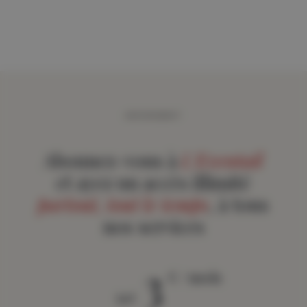
ABONNEMENT
Abonnez-vous à
L'Eventail
et ayez un accès illimité
partout, tout le temps
, à tous
nos services
3
€ / mois
àpd