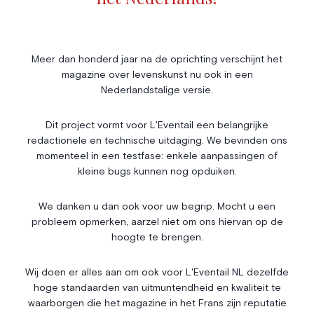
Livres
Société
Immobilier
Économie & Finances
Annonces
Meer dan honderd jaar na de oprichting verschijnt het
magazine over levenskunst nu ook in een
Entrepreneuriat
Articles
Nederlandstalige versie.
Vie Associative
Dit project vormt voor L'Eventail een belangrijke
Gotha
redactionele en technische uitdaging. We bevinden ons
Chroniques royales
momenteel in een testfase: enkele aanpassingen of
Vie mondaine
kleine bugs kunnen nog opduiken.
Nos Rencontres
Abonnement
We danken u dan ook voor uw begrip. Mocht u een
probleem opmerken, aarzel niet om ons hiervan op de
Agenda
À propos
hoogte te brengen.
Bonnes adresses
Contact
Magazine
Wedstrijd
Wij doen er alles aan om ook voor L'Eventail NL dezelfde
hoge standaarden van uitmuntendheid en kwaliteit te
Annonceurs
waarborgen die het magazine in het Frans zijn reputatie