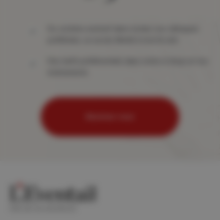
Du contenu exclusif dans toutes vos rubriques
préférées, un accès illimité à tout le site
Des tarifs préférentiels dans notre e-shop et nos
événements
Abonnez-vous