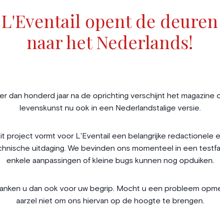
 goed
L'Eventail opent de deuren
naar het Nederlands!
Alle prijsklassen
r dan honderd jaar na de oprichting verschijnt het magazine 
levenskunst nu ook in een Nederlandstalige versie.
it project vormt voor L'Eventail een belangrijke redactionele 
chnische uitdaging. We bevinden ons momenteel in een testfa
Er zijn momenteel geen advertenties.
enkele aanpassingen of kleine bugs kunnen nog opduiken.
anken u dan ook voor uw begrip. Mocht u een probleem opme
aarzel niet om ons hiervan op de hoogte te brengen.