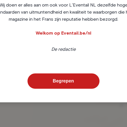
Wij doen er alles aan om ook voor L'Eventail NL dezelfde hog
andaarden van uitmuntendheid en kwaliteit te waarborgen die 
magazine in het Frans zijn reputatie hebben bezorgd.
Welkom op Eventail.be/nl
De redactie
entail
et ayez un
àpd
, tout le temps
, à
Begrepen