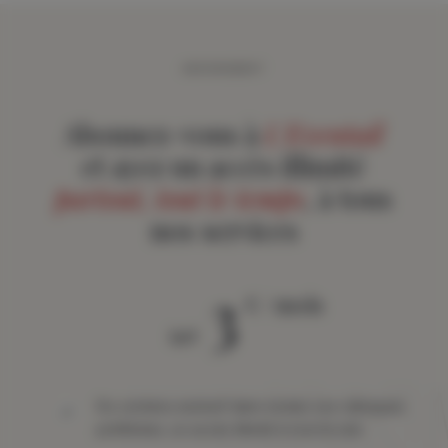
ABONNEMENT
Abonnez-vous à
L'Eventail
et ayez un accès illimité
partout, tout le temps
, à tous
nos services
3
€ / mois
àpd
Du contenu exclusif dans toutes vos rubriques
préférées, un accès illimité à tout le site