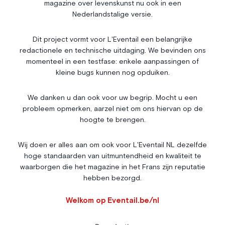
magazine over levenskunst nu ook in een
Entrepreneuriat
Articles
Nederlandstalige versie.
Vie Associative
Dit project vormt voor L'Eventail een belangrijke
Gotha
redactionele en technische uitdaging. We bevinden ons
Chroniques royales
momenteel in een testfase: enkele aanpassingen of
Vie mondaine
kleine bugs kunnen nog opduiken.
Nos Rencontres
Abonnement
We danken u dan ook voor uw begrip. Mocht u een
probleem opmerken, aarzel niet om ons hiervan op de
Agenda
À propos
hoogte te brengen.
Bonnes adresses
Contact
Magazine
Wedstrijd
Wij doen er alles aan om ook voor L'Eventail NL dezelfde
hoge standaarden van uitmuntendheid en kwaliteit te
Annonceurs
waarborgen die het magazine in het Frans zijn reputatie
hebben bezorgd.
Instagram
Facebook
Cookies
Welkom op Eventail.be/nl