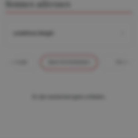
Bonnes adresses
undefined, België
Schoonheid
Sport & Activiteiten
Winkels
Er zijn momenteel geen artikelen.