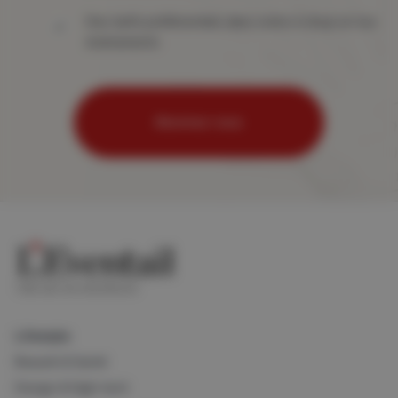
Des tarifs préférentiels dans notre e-shop et nos
événements
Abonnez-vous
Lifestyle
Beauté & Santé
Design & High-tech