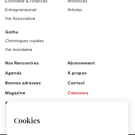
Économie & Finances
Annonces
Entrepreneuriat
Articles
Vie Associative
Gotha
Chroniques royales
Vie mondaine
Nos Rencontres
Abonnement
Agenda
À propos
Bonnes adresses
Contact
Magazine
Concours
Annonceurs
Cookies
Instagram
Facebook