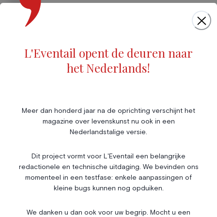
Cinéma
Musique
Foires & Expositions
Marché de l'art
L'Eventail opent de deuren naar
Scène & Spectacles
het Nederlands!
Livres
Société
Immobilier
Économie & Finances
Annonces
Meer dan honderd jaar na de oprichting verschijnt het
magazine over levenskunst nu ook in een
Entrepreneuriat
Articles
Nederlandstalige versie.
Vie Associative
Dit project vormt voor L'Eventail een belangrijke
Gotha
redactionele en technische uitdaging. We bevinden ons
Chroniques royales
momenteel in een testfase: enkele aanpassingen of
Vie mondaine
kleine bugs kunnen nog opduiken.
Nos Rencontres
Abonnement
We danken u dan ook voor uw begrip. Mocht u een