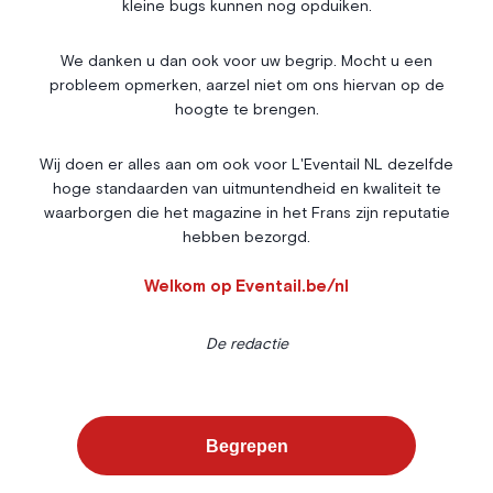
Vie mondaine
kleine bugs kunnen nog opduiken.
Nos Rencontres
Abonnement
We danken u dan ook voor uw begrip. Mocht u een
probleem opmerken, aarzel niet om ons hiervan op de
Agenda
À propos
hoogte te brengen.
Bonnes adresses
Contact
Magazine
Wedstrijd
Wij doen er alles aan om ook voor L'Eventail NL dezelfde
hoge standaarden van uitmuntendheid en kwaliteit te
Annonceurs
waarborgen die het magazine in het Frans zijn reputatie
hebben bezorgd.
Instagram
Facebook
Cookies
Welkom op Eventail.be/nl
Privacybeleid
Algemene voorwaarden
De redactie
L’Eventail gebruikt cookies om uw surfervaring te verbeteren. Voor
sommige daarvan is uw toestemming vereist. U kunt uw
Cookiebeheer
voorkeuren instellen via de onderstaande knop.
Begrepen
©
2026
-
ALLE RECHTEN
Alles weigeren
Voorkeuren
Alles accepteren
WEBSITE BY
VOORBEHOUDEN