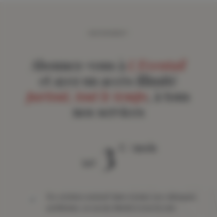
ABONNEMENT
Abonnez-vous à
L'Eventail
et ayez un accès illimité
partout, tout le temps
, à tous
nos services
3
€ / mois
àpd
Du contenu exclusif dans toutes vos rubriques
préférées, un accès illimité à tout le site