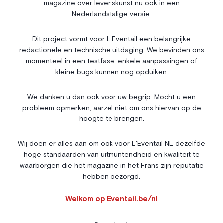
magazine over levenskunst nu ook in een
Entrepreneuriat
Articles
Nederlandstalige versie.
Vie Associative
Dit project vormt voor L'Eventail een belangrijke
Gotha
redactionele en technische uitdaging. We bevinden ons
Chroniques royales
momenteel in een testfase: enkele aanpassingen of
Vie mondaine
kleine bugs kunnen nog opduiken.
Nos Rencontres
Abonnement
We danken u dan ook voor uw begrip. Mocht u een
probleem opmerken, aarzel niet om ons hiervan op de
Agenda
À propos
hoogte te brengen.
Bonnes adresses
Contact
Magazine
Wedstrijd
Wij doen er alles aan om ook voor L'Eventail NL dezelfde
hoge standaarden van uitmuntendheid en kwaliteit te
Annonceurs
waarborgen die het magazine in het Frans zijn reputatie
hebben bezorgd.
Instagram
Facebook
Cookies
Welkom op Eventail.be/nl