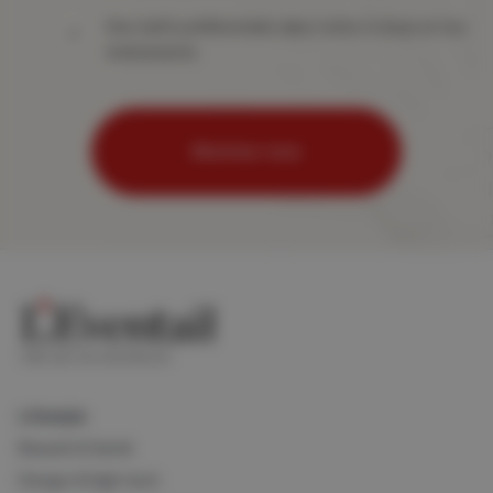
Des tarifs préférentiels dans notre e-shop et nos
événements
Abonnez-vous
Lifestyle
Beauté & Santé
Design & High-tech