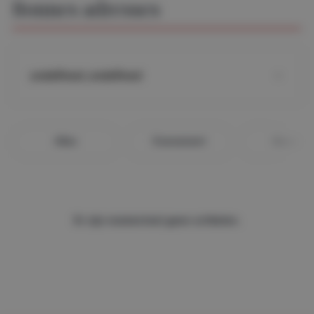
Bonnes adresses
undefined, undefined
Alles
Evenement
Gourmet
Er zijn momenteel geen artikelen.