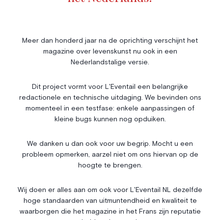
Livres
Société
Immobilier
Économie & Finances
Annonces
Meer dan honderd jaar na de oprichting verschijnt het
magazine over levenskunst nu ook in een
Entrepreneuriat
Articles
Nederlandstalige versie.
Vie Associative
Dit project vormt voor L'Eventail een belangrijke
Gotha
redactionele en technische uitdaging. We bevinden ons
Chroniques royales
momenteel in een testfase: enkele aanpassingen of
Vie mondaine
kleine bugs kunnen nog opduiken.
Nos Rencontres
Abonnement
We danken u dan ook voor uw begrip. Mocht u een
probleem opmerken, aarzel niet om ons hiervan op de
Agenda
À propos
hoogte te brengen.
Bonnes adresses
Contact
Magazine
Wedstrijd
Wij doen er alles aan om ook voor L'Eventail NL dezelfde
hoge standaarden van uitmuntendheid en kwaliteit te
Annonceurs
waarborgen die het magazine in het Frans zijn reputatie