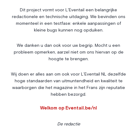
Dit project vormt voor L'Eventail een belangrijke
Gotha
redactionele en technische uitdaging. We bevinden ons
Chroniques royales
momenteel in een testfase: enkele aanpassingen of
Vie mondaine
kleine bugs kunnen nog opduiken.
Nos Rencontres
Abonnement
We danken u dan ook voor uw begrip. Mocht u een
probleem opmerken, aarzel niet om ons hiervan op de
Agenda
À propos
hoogte te brengen.
Bonnes adresses
Contact
Magazine
Wedstrijd
Wij doen er alles aan om ook voor L'Eventail NL dezelfde
hoge standaarden van uitmuntendheid en kwaliteit te
Annonceurs
waarborgen die het magazine in het Frans zijn reputatie
hebben bezorgd.
Instagram
Facebook
Cookies
Welkom op Eventail.be/nl
Privacybeleid
Algemene voorwaarden
De redactie
L’Eventail gebruikt cookies om uw surfervaring te verbeteren. Voor
sommige daarvan is uw toestemming vereist. U kunt uw
Cookiebeheer
voorkeuren instellen via de onderstaande knop.