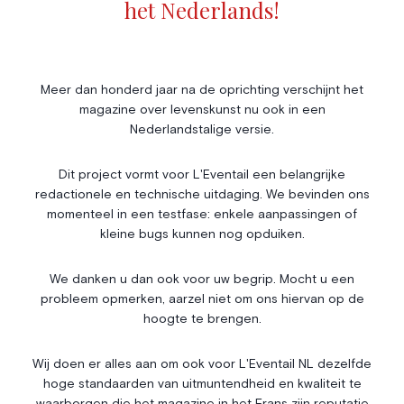
het Nederlands!
Livres
Société
Immobilier
Économie & Finances
Annonces
Meer dan honderd jaar na de oprichting verschijnt het
magazine over levenskunst nu ook in een
Entrepreneuriat
Articles
Nederlandstalige versie.
Vie Associative
Dit project vormt voor L'Eventail een belangrijke
Gotha
redactionele en technische uitdaging. We bevinden ons
Chroniques royales
momenteel in een testfase: enkele aanpassingen of
Vie mondaine
kleine bugs kunnen nog opduiken.
Nos Rencontres
Abonnement
We danken u dan ook voor uw begrip. Mocht u een
probleem opmerken, aarzel niet om ons hiervan op de
Agenda
À propos
hoogte te brengen.
Bonnes adresses
Contact
Magazine
Wedstrijd
Wij doen er alles aan om ook voor L'Eventail NL dezelfde
hoge standaarden van uitmuntendheid en kwaliteit te
Annonceurs