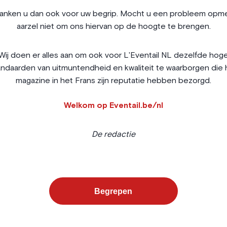
anken u dan ook voor uw begrip. Mocht u een probleem opme
aarzel niet om ons hiervan op de hoogte te brengen.
Wij doen er alles aan om ook voor L'Eventail NL dezelfde hog
andaarden van uitmuntendheid en kwaliteit te waarborgen die 
magazine in het Frans zijn reputatie hebben bezorgd.
Welkom op Eventail.be/nl
De redactie
Begrepen
ippe Decrauzat, The Primary Forms are Larger and