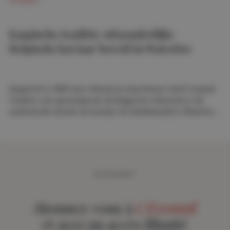
GOURMET
Kaspische traditie: uitzonderlijke
Belgische kaviaar bereid in Waterloo
Opgericht in 1995 door Ahmad en Arya Razavi, heeft Caspian
Tradition zich gevestigd als de Belgische referentie in de
veeleisende wereld van kaviaar. Dit familiebedrijf in Waterloo
cultiveert al drie decennia lang expertise die van generatie
op generatie wordt doorgegeven en combineert strenge
selectie met vakmanschap.
ABONNEMENT
Abonnez-vous à
L'Eventail
et ayez un accès illimité