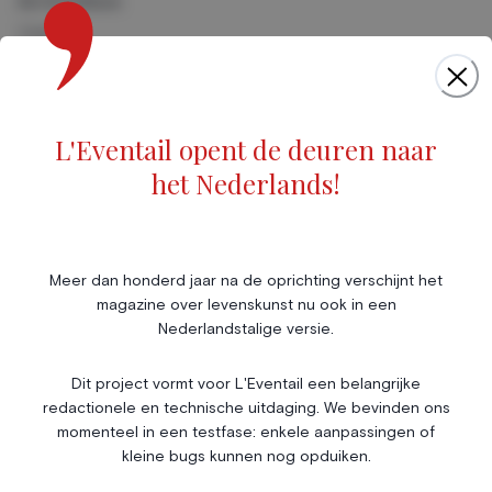
Art & Culture
Cinéma
Musique
Foires & Expositions
Marché de l'art
L'Eventail opent de deuren naar
Scène & Spectacles
het Nederlands!
Livres
Société
Immobilier
Économie & Finances
Annonces
Meer dan honderd jaar na de oprichting verschijnt het
magazine over levenskunst nu ook in een
Entrepreneuriat
Articles
Nederlandstalige versie.
Vie Associative
Dit project vormt voor L'Eventail een belangrijke
Gotha
redactionele en technische uitdaging. We bevinden ons
Chroniques royales
momenteel in een testfase: enkele aanpassingen of
Vie mondaine
kleine bugs kunnen nog opduiken.