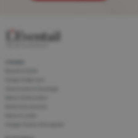
Lifestyle
Beauté & Santé
Design & High-tech
Gastronomie & Oenologie
Maison & Décoration
Mode & Accessoires
Nature & Jardin
Voyage, Évasion & Escapade