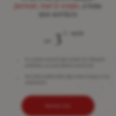
partout, tout le temps
, à tous
nos services
3
€ / mois
àpd
Du contenu exclusif dans toutes vos rubriques
préférées, un accès illimité à tout le site
Des tarifs préférentiels dans notre e-shop et nos
événements
Abonnez-vous