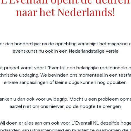
naar het Nederlands!
r dan honderd jaar na de oprichting verschijnt het magazine 
levenskunst nu ook in een Nederlandstalige versie.
it project vormt voor L'Eventail een belangrijke redactionele 
chnische uitdaging. We bevinden ons momenteel in een testfa
enkele aanpassingen of kleine bugs kunnen nog opduiken.
anken u dan ook voor uw begrip. Mocht u een probleem opme
aarzel niet om ons hiervan op de hoogte te brengen.
Wij doen er alles aan om ook voor L'Eventail NL dezelfde hog
andaarden van uitmuntendheid en kwaliteit te waarborgen die 