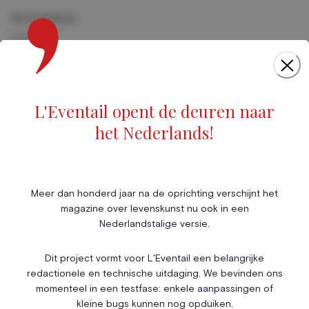
Art & Culture
Cinéma
Musique
Foires & Expositions
Marché de l'art
L'Eventail opent de deuren naar
Scène & Spectacles
het Nederlands!
Livres
Société
Immobilier
Économie & Finances
Annonces
Meer dan honderd jaar na de oprichting verschijnt het
magazine over levenskunst nu ook in een
Entrepreneuriat
Articles
Nederlandstalige versie.
Vie Associative
Dit project vormt voor L'Eventail een belangrijke
Gotha
redactionele en technische uitdaging. We bevinden ons
Chroniques royales
momenteel in een testfase: enkele aanpassingen of
Vie mondaine
kleine bugs kunnen nog opduiken.