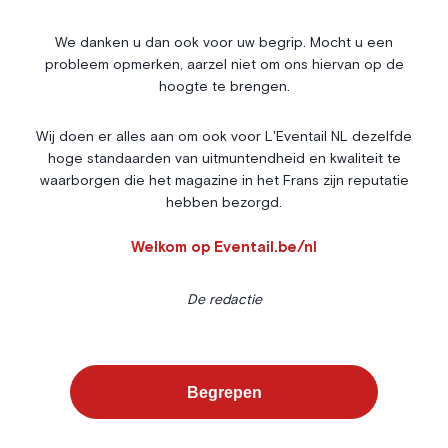
Nos Rencontres
Abonnement
We danken u dan ook voor uw begrip. Mocht u een
probleem opmerken, aarzel niet om ons hiervan op de
Agenda
À propos
hoogte te brengen.
Bonnes adresses
Contact
Magazine
Wedstrijd
Wij doen er alles aan om ook voor L'Eventail NL dezelfde
hoge standaarden van uitmuntendheid en kwaliteit te
Annonceurs
waarborgen die het magazine in het Frans zijn reputatie
hebben bezorgd.
Instagram
Facebook
Cookies
Welkom op Eventail.be/nl
Privacybeleid
Algemene voorwaarden
De redactie
L’Eventail gebruikt cookies om uw surfervaring te verbeteren. Voor
sommige daarvan is uw toestemming vereist. U kunt uw
Cookiebeheer
voorkeuren instellen via de onderstaande knop.
Begrepen
©
2026
-
ALLE RECHTEN
Alles weigeren
Voorkeuren
Alles accepteren
WEBSITE BY
VOORBEHOUDEN