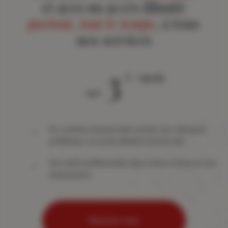
et ayez un accès illimité
partout, tout le temps
, à tous
nos services
3
€ / mois
àpd
Du contenu exclusif dans toutes vos rubriques
préférées, un accès illimité à tout le site
Des tarifs préférentiels dans notre e-shop et nos
événements
Abonnez-vous