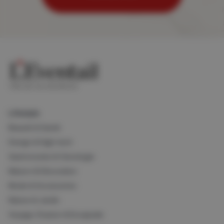
Lifestyle
Beauté & Santé
Design & High-tech
Gastronomie & Oenologie
Maison & Décoration
Mode & Accessoires
Nature & Jardin
Voyage, Évasion & Escapade