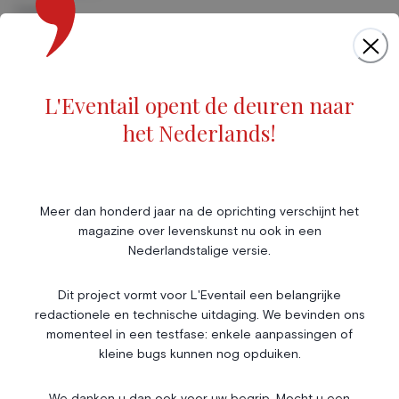
Cinéma
Musique
Foires & Expositions
Marché de l'art
L'Eventail opent de deuren naar
Scène & Spectacles
het Nederlands!
Livres
Société
Immobilier
Économie & Finances
Annonces
Meer dan honderd jaar na de oprichting verschijnt het
magazine over levenskunst nu ook in een
Entrepreneuriat
Articles
Nederlandstalige versie.
Vie Associative
Dit project vormt voor L'Eventail een belangrijke
Gotha
redactionele en technische uitdaging. We bevinden ons
Chroniques royales
momenteel in een testfase: enkele aanpassingen of
Vie mondaine
kleine bugs kunnen nog opduiken.
Nos Rencontres
Abonnement