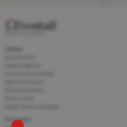
Lifestyle
Beauté & Santé
Design & High-tech
Gastronomie & Oenologie
Maison & Décoration
Mode & Accessoires
Nature & Jardin
Voyage, Évasion & Escapade
Art & Culture