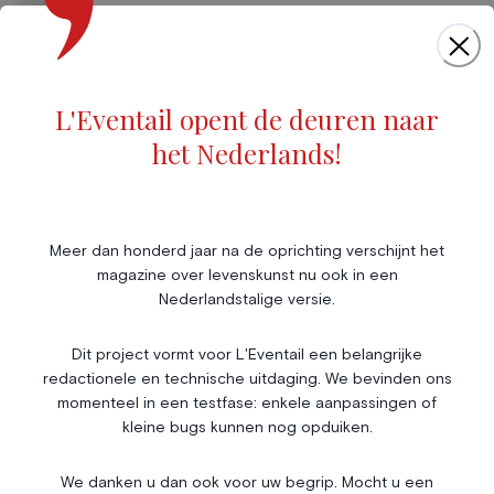
Cinéma
Musique
Foires & Expositions
Marché de l'art
L'Eventail opent de deuren naar
Scène & Spectacles
het Nederlands!
Livres
Société
Immobilier
Économie & Finances
Annonces
Meer dan honderd jaar na de oprichting verschijnt het
magazine over levenskunst nu ook in een
Entrepreneuriat
Articles
Nederlandstalige versie.
Vie Associative
Dit project vormt voor L'Eventail een belangrijke
Gotha
redactionele en technische uitdaging. We bevinden ons
Chroniques royales
momenteel in een testfase: enkele aanpassingen of
Vie mondaine
kleine bugs kunnen nog opduiken.
Nos Rencontres
Abonnement
We danken u dan ook voor uw begrip. Mocht u een