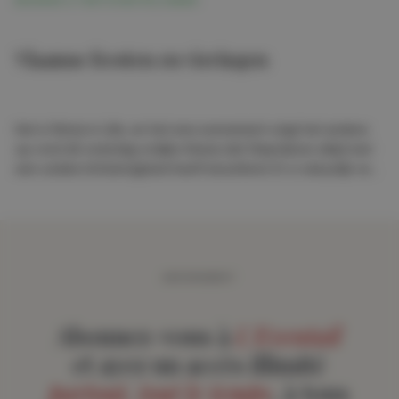
BEURZEN & TENTOONSTELLINGEN
Vlaamse feesten en vieringen
Het is fiësta in Lille, en het ene evenement volgt het andere
op rond dit oneindig vrolijke thema dat Vlaanderen altijd met
een unieke lichtzinnigheid heeft beoefend. Er is natuurlijk veel
hedendaagse kunst in de wijken en buitenwijken, maar
bovenal is er een vlaggenschip tentoonstelling, en een beetje
Belgisch ook, in het Palais des Beaux-Arts.
ABONNEMENT
Abonnez-vous à
L'Eventail
et ayez un accès illimité
partout, tout le temps
, à tous