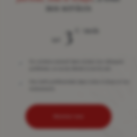
nos services
3
€ / mois
àpd
Du contenu exclusif dans toutes vos rubriques
préférées, un accès illimité à tout le site
Des tarifs préférentiels dans notre e-shop et nos
événements
Abonnez-vous