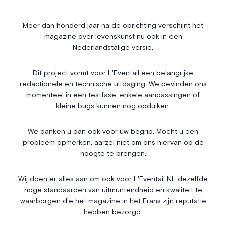
Société
Immobilier
Économie & Finances
Annonces
Meer dan honderd jaar na de oprichting verschijnt het
magazine over levenskunst nu ook in een
Entrepreneuriat
Articles
Nederlandstalige versie.
Vie Associative
Dit project vormt voor L'Eventail een belangrijke
Gotha
redactionele en technische uitdaging. We bevinden ons
Chroniques royales
momenteel in een testfase: enkele aanpassingen of
Vie mondaine
kleine bugs kunnen nog opduiken.
Nos Rencontres
Abonnement
We danken u dan ook voor uw begrip. Mocht u een
probleem opmerken, aarzel niet om ons hiervan op de
Agenda
À propos
hoogte te brengen.
Bonnes adresses
Contact
Magazine
Wedstrijd
Wij doen er alles aan om ook voor L'Eventail NL dezelfde
hoge standaarden van uitmuntendheid en kwaliteit te
Annonceurs
waarborgen die het magazine in het Frans zijn reputatie
hebben bezorgd.
Instagram
Facebook