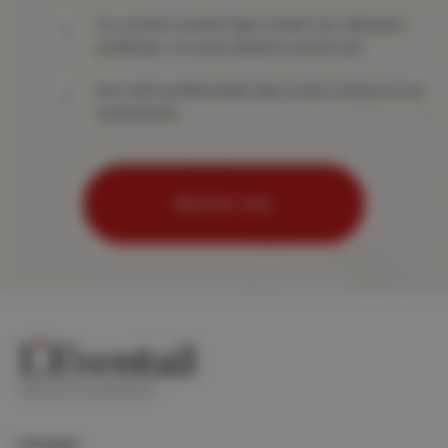
Du contenu exclusif dans toutes vos rubriques
préférées, un accès illimité à tout le site
Des tarifs préférentiels dans notre e-shop et nos
événements
Abonnez-vous
Lifestyle