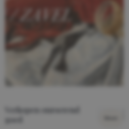
Verkopen onroerend
goed
Wissen