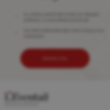
Du contenu exclusif dans toutes vos rubriques
préférées, un accès illimité à tout le site
Des tarifs préférentiels dans notre e-shop et nos
événements
Abonnez-vous