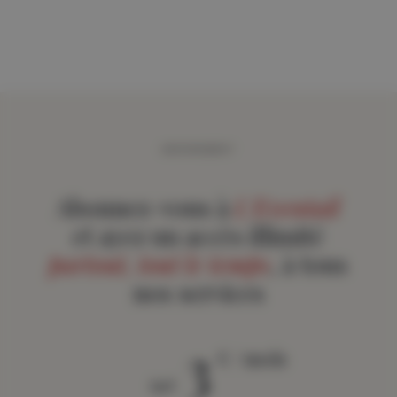
ABONNEMENT
Abonnez-vous à
L'Eventail
et ayez un accès illimité
partout, tout le temps
, à tous
nos services
3
€ / mois
àpd