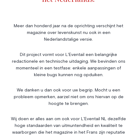
Livres
Société
Immobilier
Économie & Finances
Annonces
Meer dan honderd jaar na de oprichting verschijnt het
magazine over levenskunst nu ook in een
Entrepreneuriat
Articles
Nederlandstalige versie.
Vie Associative
Dit project vormt voor L'Eventail een belangrijke
Gotha
redactionele en technische uitdaging. We bevinden ons
Chroniques royales
momenteel in een testfase: enkele aanpassingen of
Vie mondaine
kleine bugs kunnen nog opduiken.
Nos Rencontres
Abonnement
We danken u dan ook voor uw begrip. Mocht u een
probleem opmerken, aarzel niet om ons hiervan op de
Agenda
À propos
hoogte te brengen.
Bonnes adresses
Contact
Magazine
Wedstrijd
Wij doen er alles aan om ook voor L'Eventail NL dezelfde
hoge standaarden van uitmuntendheid en kwaliteit te
Annonceurs
waarborgen die het magazine in het Frans zijn reputatie