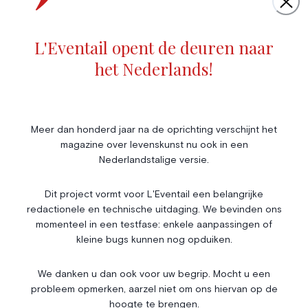
Foires & Expositions
Marché de l'art
L'Eventail opent de deuren naar
Scène & Spectacles
het Nederlands!
Livres
Société
Immobilier
Économie & Finances
Annonces
Meer dan honderd jaar na de oprichting verschijnt het
magazine over levenskunst nu ook in een
Entrepreneuriat
Articles
Nederlandstalige versie.
Vie Associative
Dit project vormt voor L'Eventail een belangrijke
Gotha
redactionele en technische uitdaging. We bevinden ons
Chroniques royales
momenteel in een testfase: enkele aanpassingen of
Vie mondaine
kleine bugs kunnen nog opduiken.
Nos Rencontres
Abonnement
We danken u dan ook voor uw begrip. Mocht u een
probleem opmerken, aarzel niet om ons hiervan op de
Agenda
À propos
hoogte te brengen.