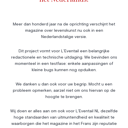
Livres
Société
Immobilier
Économie & Finances
Annonces
Meer dan honderd jaar na de oprichting verschijnt het
magazine over levenskunst nu ook in een
Entrepreneuriat
Articles
Nederlandstalige versie.
Vie Associative
Dit project vormt voor L'Eventail een belangrijke
Gotha
redactionele en technische uitdaging. We bevinden ons
Chroniques royales
momenteel in een testfase: enkele aanpassingen of
Vie mondaine
kleine bugs kunnen nog opduiken.
Nos Rencontres
Abonnement
We danken u dan ook voor uw begrip. Mocht u een
probleem opmerken, aarzel niet om ons hiervan op de
Agenda
À propos
hoogte te brengen.
Bonnes adresses
Contact
Magazine
Wedstrijd
Wij doen er alles aan om ook voor L'Eventail NL dezelfde
hoge standaarden van uitmuntendheid en kwaliteit te
Annonceurs
waarborgen die het magazine in het Frans zijn reputatie