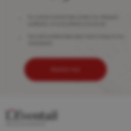
Du contenu exclusif dans toutes vos rubriques
préférées, un accès illimité à tout le site
Des tarifs préférentiels dans notre e-shop et nos
événements
Abonnez-vous