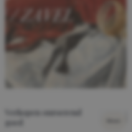
Verkopen onroerend
goed
Wissen