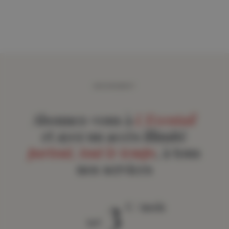
ABONNEMENT
Abonnez-vous à
L'Eventail
et ayez un accès illimité
partout, tout le temps
, à tous
nos services
3
€ / mois
àpd