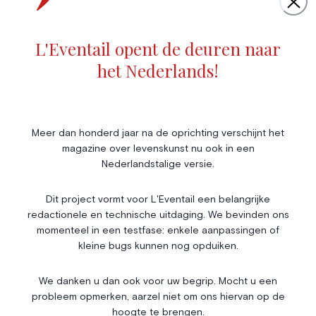
Foires & Expositions
Marché de l'art
L'Eventail opent de deuren naar
Scène & Spectacles
het Nederlands!
Livres
Société
Immobilier
Économie & Finances
Annonces
Meer dan honderd jaar na de oprichting verschijnt het
magazine over levenskunst nu ook in een
Entrepreneuriat
Articles
Nederlandstalige versie.
Vie Associative
Dit project vormt voor L'Eventail een belangrijke
Gotha
redactionele en technische uitdaging. We bevinden ons
Chroniques royales
momenteel in een testfase: enkele aanpassingen of
Vie mondaine
kleine bugs kunnen nog opduiken.
Nos Rencontres
Abonnement
We danken u dan ook voor uw begrip. Mocht u een
probleem opmerken, aarzel niet om ons hiervan op de
Agenda
À propos
hoogte te brengen.