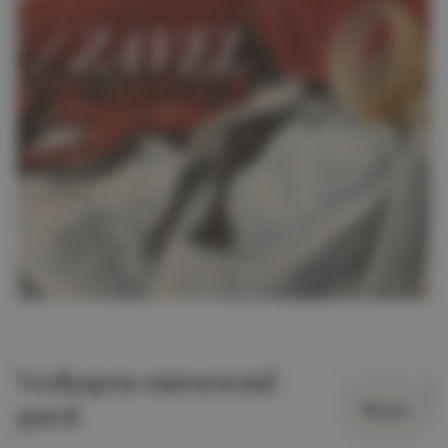
Verkopen onroerend
goed
Wissen