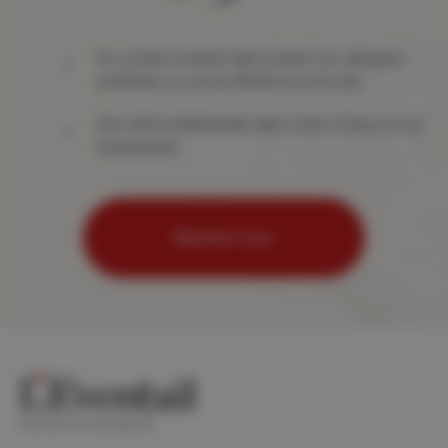
Du contenu exclusif dans toutes vos rubriques
préférées, un accès illimité à tout le site
Des tarifs préférentiels dans notre e-shop et nos
événements
Abonnez-vous