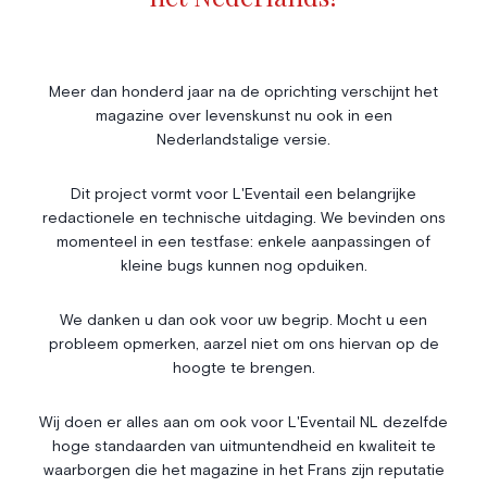
Livres
Société
Immobilier
Économie & Finances
Annonces
Meer dan honderd jaar na de oprichting verschijnt het
magazine over levenskunst nu ook in een
Entrepreneuriat
Articles
Nederlandstalige versie.
Vie Associative
Dit project vormt voor L'Eventail een belangrijke
Gotha
redactionele en technische uitdaging. We bevinden ons
Chroniques royales
momenteel in een testfase: enkele aanpassingen of
Vie mondaine
kleine bugs kunnen nog opduiken.
Nos Rencontres
Abonnement
We danken u dan ook voor uw begrip. Mocht u een
probleem opmerken, aarzel niet om ons hiervan op de
Agenda
À propos
hoogte te brengen.
Bonnes adresses
Contact
Magazine
Wedstrijd
Wij doen er alles aan om ook voor L'Eventail NL dezelfde
hoge standaarden van uitmuntendheid en kwaliteit te
Annonceurs
waarborgen die het magazine in het Frans zijn reputatie