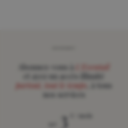
ABONNEMENT
Abonnez-vous à
L'Eventail
et ayez un accès illimité
partout, tout le temps
, à tous
nos services
3
€ / mois
àpd