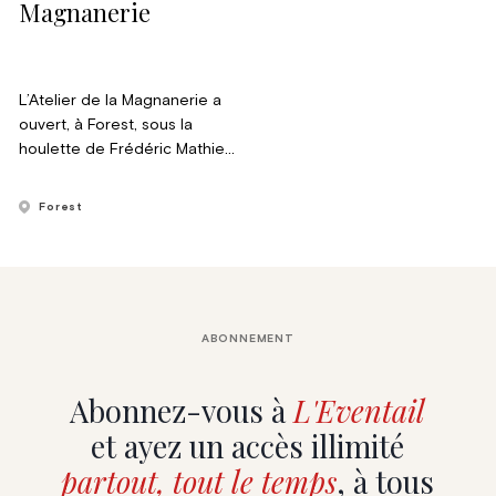
Magnanerie
L’Atelier de la Magnanerie a
ouvert, à Forest, sous la
houlette de Frédéric Mathieu.
Cet ex-cuisinier devenu
potier a imaginé un espace
Forest
dédié au partage et à la
transmission, divisé en deux
parties : atelier de poterie et
boutique d’artisans.
ABONNEMENT
Abonnez-vous à
L'Eventail
et ayez un accès illimité
partout, tout le temps
, à tous