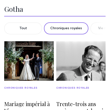
Gotha
Tout
Chroniques royales
Vie mo
CHRONIQUES ROYALES
CHRONIQUES ROYALES
Mariage impérial à
Trente-trois ans