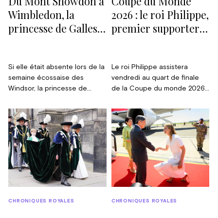
Du Mont Snowdon à
Coupe du Monde
Wimbledon, la
2026 : le roi Philippe,
princesse de Galles
premier supporter
tambour battant
des Diables Rouges
Si elle était absente lors de la
Le roi Philippe assistera
semaine écossaise des
vendredi au quart de finale
Windsor, la princesse de
de la Coupe du monde 2026
Galles n’en a pas moins fait la
entre la Belgique et
une de l’actualité en
l’Espagne, à Los Angeles. Le
s’attaquant au National Three
Palais a confirmé le
Peaks Challenge, un défi
déplacement ce mardi. Au-
consistant à gravir les trois
delà de l’agenda royal, cette
plus hauts sommets de
présence rappelle le lien
Grande-Bretagne : le Ben
ancien entre la Couronne et
Nevis, en Écosse, le Scafell
une équipe devenue l’un des
Pike, en Angleterre, et Yr
rares symboles partagés par
Wyddfa, anciennement
tout le pays.
CHRONIQUES ROYALES
CHRONIQUES ROYALES
Snowdon, au Pays de Galles.