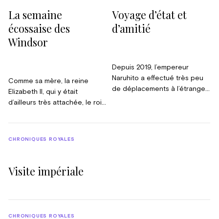
La semaine
Voyage d’état et
écossaise des
d’amitié
Windsor
Depuis 2019, l’empereur
Naruhito a effectué très peu
Comme sa mère, la reine
de déplacements à l’étranger
Elizabeth II, qui y était
et la visite d’État qu’il a
d’ailleurs très attachée, le roi
réservée à la Belgique
Charles III perpétue la
apparaît donc comme une
tradition de la semaine
marque d’estime très
écossaise, chaque année, en
CHRONIQUES ROYALES
particulière. Les liens d’amitié
début d’été. Même si la reine
établis entre la monarchie
Victoria séjournait
belge et les souverains du
fréquemment dans les
Visite impériale
pays du Soleil Levant n’y sont
Highlands, il semble que ce
sans doute pas étrangers.
soit le roi George V qui ait
instauré cette habitude, une
occasion de renouer avec
CHRONIQUES ROYALES