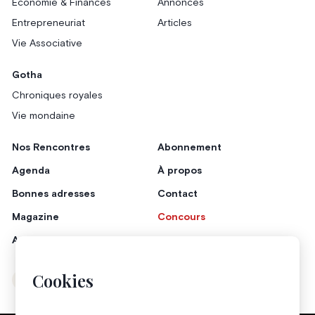
Économie & Finances
Annonces
Entrepreneuriat
Articles
Vie Associative
Gotha
Chroniques royales
Vie mondaine
Nos Rencontres
Abonnement
Agenda
À propos
Bonnes adresses
Contact
Magazine
Concours
Annonceurs
Cookies
Instagram
Facebook