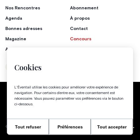
Nos Rencontres
Abonnement
Agenda
À propos
Bonnes adresses
Contact
Magazine
Concours
Annonceurs
Cookies
Instagram
Facebook
L'Éventail utilise les cookies pour améliorer votre expérience de
Politique de confidentialité
Conditions générales
navigation. Pour certains d’entre eux, votre consentement est
nécessaire. Vous pouvez paramétrer vos préférences via le bouton
Gestion des cookies
ci-dessous.
Tout refuser
Préférences
Tout accepter
WEBSITE BY
©
2026
-
TOUS DROITS RÉSERVÉS