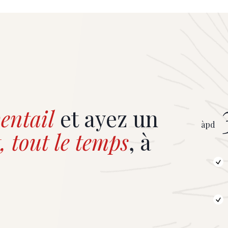
t chercheurs sur les défis et
cérémonie de remise des prix 
s de la défense européenne. ©
les Black Pearl Awards, le 24 fé
 Hardÿ de Beaulieu
dans le cadre élégant du Cardo
Edgars Bruģis et Roberts Rēbo
entail
et ayez un
àpd
, tout le temps
, à