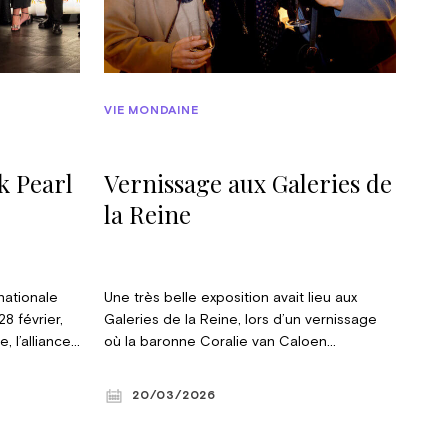
VIE MONDAINE
k Pearl
Vernissage aux Galeries de
la Reine
nationale
Une très belle exposition avait lieu aux
8 février,
Galeries de la Reine, lors d’un vernissage
 l’alliance
où la baronne Coralie van Caloen
ares, a de
présentait ses dernières créations de
année les
bijoux sur mesure, utilisant des techniques
20/03/2026
ommunauté
anciennes pour sublimer des pierres dans
une
des pièces intemporelles. © Constance Le