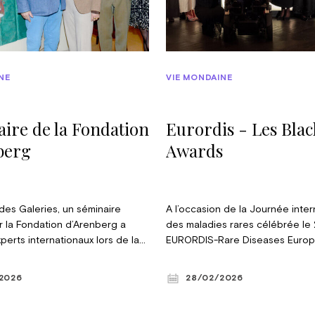
NE
VIE MONDAINE
ire de la Fondation
Eurordis - Les Blac
berg
Awards
des Galeries, un séminaire
A l’occasion de la Journée inter
r la Fondation d’Arenberg a
des maladies rares célébrée le 2
perts internationaux lors de la
EURORDIS-Rare Diseases Europe,
ntitulée « Défendre l’Europe :
européenne pour les maladies r
x, défis et futurs possibles ».
nouveau mis à l’honneur cette 
2026
28/02/2026
ar duc Léopold d’Arenberg, elle
acteurs remarquables de la c
s échanges entre stratèges,
des maladies rares au cours d’