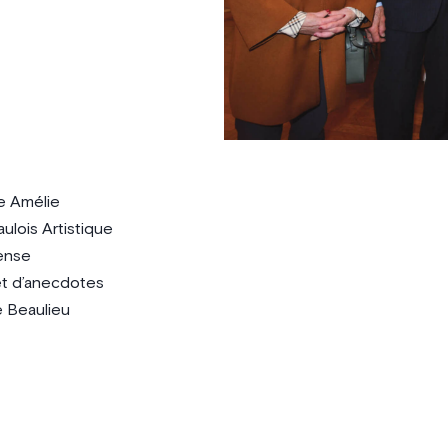
e Amélie
lois Artistique
dense
 et d’anecdotes
e Beaulieu