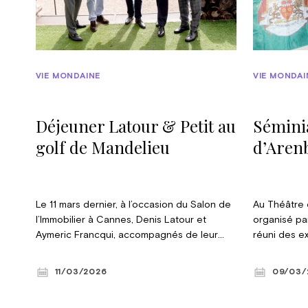
VIE MONDAINE
VIE MONDAI
Déjeuner Latour & Petit au
Séminia
golf de Mandelieu
d’Aren
Le 11 mars dernier, à l’occasion du Salon de
Au Théâtre 
l’Immobilier à Cannes, Denis Latour et
organisé pa
Aymeric Francqui, accompagnés de leur
réuni des ex
équipe spécialisée dans l’immobilier neuf,
conférence i
ont accueilli une centaine d’invités lors de
état des lieu
11/03/2026
09/03/
leur déjeuner annuel au golf de Mandelieu.
Introduite p
© Nicolas Coulon
a permis de