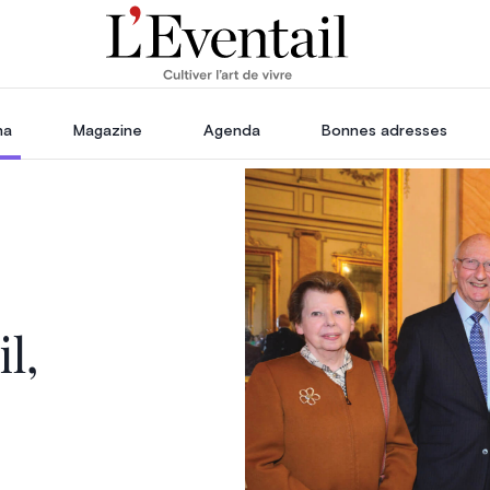
ha
Magazine
Agenda
Bonnes adresses
oration
Voyage, Évasion & Escapade
s
ssoires
in
l,