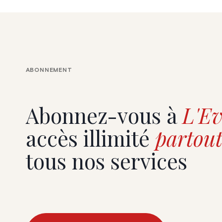
diplomates e
perspective
Violaine Le
ABONNEMENT
Abonnez-vous à
L'Ev
accès illimité
partout
tous nos services